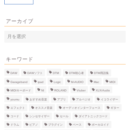
アーカイブ
ア
ー
カ
イ
ブ
キーワード
DAW
DAWソフト
DTM
DTM初心者
DTM用語集
Garageband
ipad
Logic
M-AUDIO
Mac
MIDI
MIDIキーボード
NI
ROLAND
Vtuber
XLN Audio
youmu
おすすめ音楽
アプリ
アルペジオ
イコライザー
エフェクト
オススメ音楽
オーディオインターフェース
ギター
コード
シンセサイザー
セール
ダイアトニックコード
ドラム
ピアノ
プラグイン
ベース
ボーカロイド