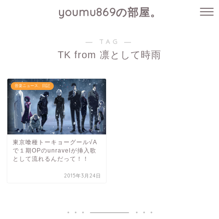
youmu869の部屋。
― TAG ―
TK from 凛として時雨
音楽ニュース、日記
東京喰種トーキョーグール√A
で１期OPのunravelが挿入歌
として流れるんだって！！
2015年3月24日