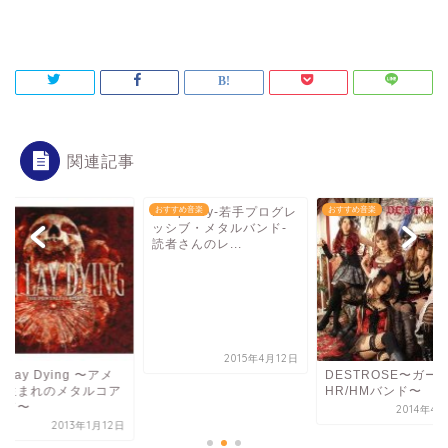
関連記事
ル
Periphery-若手プログレ
おすすめ音楽
おすすめ音楽
ッシブ・メタルバンド-
読者さんのレ...
2015年4月12日
 I Lay Dying 〜アメ
DESTROSE〜ガー
カ生まれのメタルコア
HR/HMバンド〜
ンド〜
2014年4
2013年1月12日