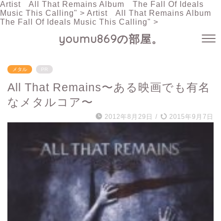
Artist All That Remains Album The Fall Of Ideals
Music This Calling" >
Artist All That Remains Album
The Fall Of Ideals Music This Calling" >
youmu869の部屋。
メタル
PR
All That Remains〜ある映画でも有名
なメタルコア〜
2012年8月29日
/
2015年9月7日