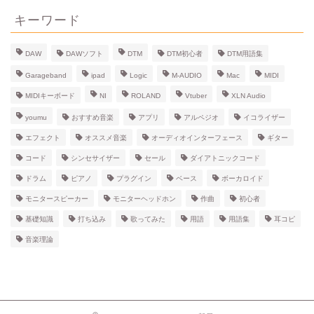
イ
ブ
キーワード
DAW
DAWソフト
DTM
DTM初心者
DTM用語集
Garageband
ipad
Logic
M-AUDIO
Mac
MIDI
MIDIキーボード
NI
ROLAND
Vtuber
XLN Audio
youmu
おすすめ音楽
アプリ
アルペジオ
イコライザー
エフェクト
オススメ音楽
オーディオインターフェース
ギター
コード
シンセサイザー
セール
ダイアトニックコード
ドラム
ピアノ
プラグイン
ベース
ボーカロイド
モニタースピーカー
モニターヘッドホン
作曲
初心者
基礎知識
打ち込み
歌ってみた
用語
用語集
耳コピ
音楽理論