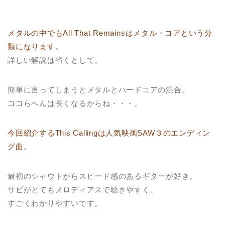
メタルの中でも
All That Remains
は
メタル・コア
という分
類になります。
詳しい解説は省くとして。
簡単に言ってしまうとメタルとハードコアの混合。
ココらへんは長くなるからね・・・。
今回紹介する
This Calling
は人気映画SAW３のエンディン
グ曲。
最初のシャウトからスピード感のあるギターが好き。
サビがとてもメロディアスで聴きやすく、
すごくわかりやすいです。