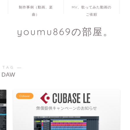
制作事例（動画、楽
MV、歌ってみた動画の
曲）
ご依頼
youmu869の部屋。
 TAG ―
DAW
Cubase