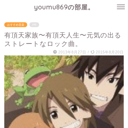
youmu869の部屋。
おすすめ音楽
PR
有頂天家族〜有頂天人生〜元気の出る
ストレートなロック曲。
2013年8月27日
/
2015年8月20日