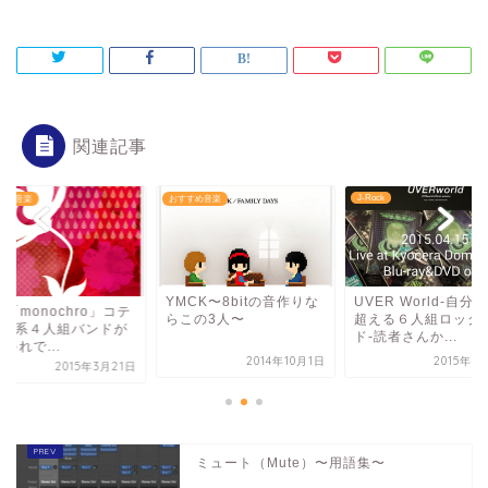
関連記事
J-Rock
すめ音楽
おすすめ音楽
YMCK〜8bitの音作りな
UVER World-自分
ti 「monochro」コテ
らこの3人〜
超える６人組ロック
サV系４人組バンドが
ド-読者さんか...
ゃれで...
2014年10月1日
2015年4
2015年3月21日
ミュート（Mute）〜用語集〜