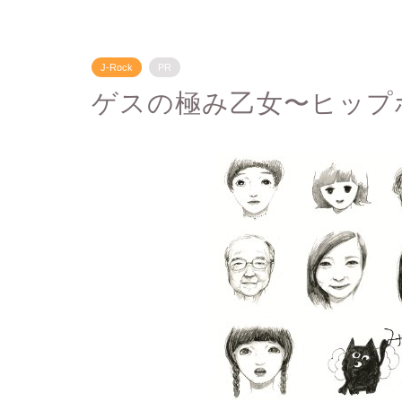
J-Rock
PR
ゲスの極み乙女〜ヒップ