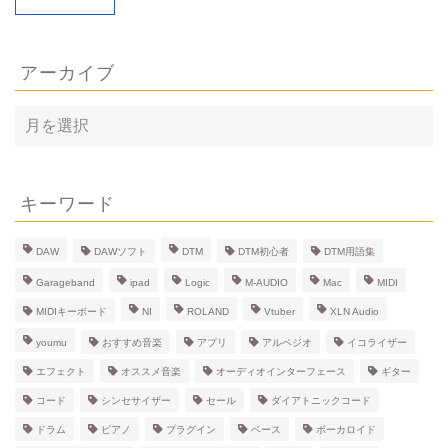
アーカイブ
ア
ー
カ
イ
ブ
キーワード
DAW
DAWソフト
DTM
DTM初心者
DTM用語集
Garageband
ipad
Logic
M-AUDIO
Mac
MIDI
MIDIキーボード
NI
ROLAND
Vtuber
XLN Audio
youmu
おすすめ音楽
アプリ
アルペジオ
イコライザー
エフェクト
オススメ音楽
オーディオインターフェース
ギター
コード
シンセサイザー
セール
ダイアトニックコード
ドラム
ピアノ
プラグイン
ベース
ボーカロイド