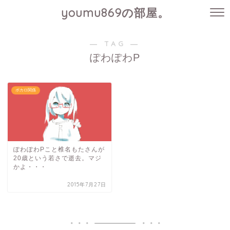
youmu869の部屋。
― TAG ―
ぽわぽわP
ボカロ関係
ぽわぽわPこと椎名もたさんが
20歳という若さで逝去。マジ
かよ・・・
2015年7月27日