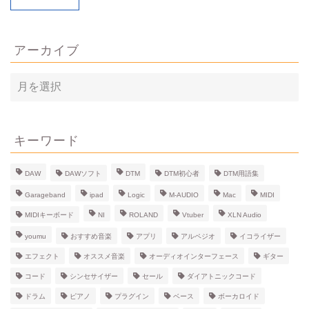
アーカイブ
ア
ー
カ
イ
ブ
キーワード
DAW
DAWソフト
DTM
DTM初心者
DTM用語集
Garageband
ipad
Logic
M-AUDIO
Mac
MIDI
MIDIキーボード
NI
ROLAND
Vtuber
XLN Audio
youmu
おすすめ音楽
アプリ
アルペジオ
イコライザー
エフェクト
オススメ音楽
オーディオインターフェース
ギター
コード
シンセサイザー
セール
ダイアトニックコード
ドラム
ピアノ
プラグイン
ベース
ボーカロイド