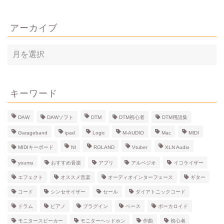
アーカイブ
ア
ー
カ
イ
ブ
キーワード
DAW
DAWソフト
DTM
DTM初心者
DTM用語集
Garageband
ipad
Logic
M-AUDIO
Mac
MIDI
MIDIキーボード
NI
ROLAND
Vtuber
XLN Audio
youmu
おすすめ音楽
アプリ
アルペジオ
イコライザー
エフェクト
オススメ音楽
オーディオインターフェース
ギター
コード
シンセサイザー
セール
ダイアトニックコード
ドラム
ピアノ
プラグイン
ベース
ボーカロイド
モニタースピーカー
モニターヘッドホン
作曲
初心者