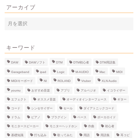
アーカイブ
ア
ー
カ
イ
ブ
キーワード
DAW
DAWソフト
DTM
DTM初心者
DTM用語集
Garageband
ipad
Logic
M-AUDIO
Mac
MIDI
MIDIキーボード
NI
ROLAND
Vtuber
XLN Audio
youmu
おすすめ音楽
アプリ
アルペジオ
イコライザー
エフェクト
オススメ音楽
オーディオインターフェース
ギター
コード
シンセサイザー
セール
ダイアトニックコード
ドラム
ピアノ
プラグイン
ベース
ボーカロイド
モニタースピーカー
モニターヘッドホン
作曲
初心者
基礎知識
打ち込み
歌ってみた
用語
用語集
耳コピ