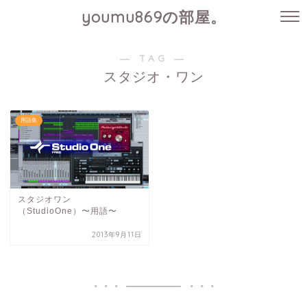
youmu869の部屋。
― TAG ―
スタジオ・ワン
用語集
スタジオワン
（StudioOne）〜用語〜
2013年9月11日