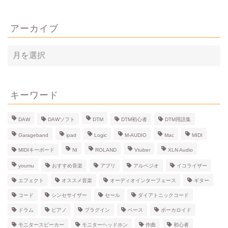
アーカイブ
ア
ー
カ
イ
ブ
キーワード
DAW
DAWソフト
DTM
DTM初心者
DTM用語集
Garageband
ipad
Logic
M-AUDIO
Mac
MIDI
MIDIキーボード
NI
ROLAND
Vtuber
XLN Audio
youmu
おすすめ音楽
アプリ
アルペジオ
イコライザー
エフェクト
オススメ音楽
オーディオインターフェース
ギター
コード
シンセサイザー
セール
ダイアトニックコード
ドラム
ピアノ
プラグイン
ベース
ボーカロイド
モニタースピーカー
モニターヘッドホン
作曲
初心者