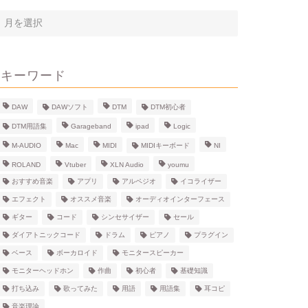
ア
ー
カ
イ
キーワード
ブ
DAW
DAWソフト
DTM
DTM初心者
DTM用語集
Garageband
ipad
Logic
M-AUDIO
Mac
MIDI
MIDIキーボード
NI
ROLAND
Vtuber
XLN Audio
youmu
おすすめ音楽
アプリ
アルペジオ
イコライザー
エフェクト
オススメ音楽
オーディオインターフェース
ギター
コード
シンセサイザー
セール
ダイアトニックコード
ドラム
ピアノ
プラグイン
ベース
ボーカロイド
モニタースピーカー
モニターヘッドホン
作曲
初心者
基礎知識
打ち込み
歌ってみた
用語
用語集
耳コピ
音楽理論