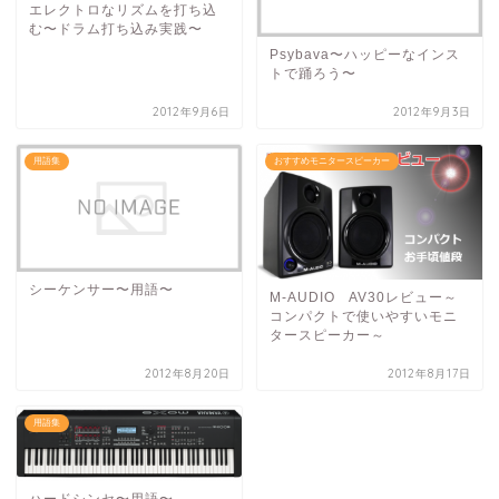
エレクトロなリズムを打ち込
む〜ドラム打ち込み実践〜
Psybava〜ハッピーなインス
トで踊ろう〜
2012年9月6日
2012年9月3日
用語集
おすすめモニタースピーカー
シーケンサー〜用語〜
M-AUDIO AV30レビュー～
コンパクトで使いやすいモニ
タースピーカー～
2012年8月20日
2012年8月17日
用語集