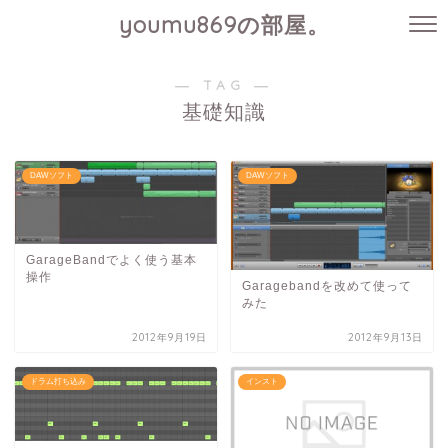
youmu869の部屋。
― TAG ―
基礎知識
DAWソフト
DAWソフト
GarageBandでよく使う基本
操作
Garagebandを改めて使って
みた
2012年9月19日
2012年9月13日
ドラム打ち込み
インスト