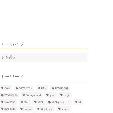
アーカイブ
ア
ー
カ
イ
キーワード
ブ
DAW
DAWソフト
DTM
DTM初心者
DTM用語集
Garageband
ipad
Logic
M-AUDIO
Mac
MIDI
MIDIキーボード
NI
ROLAND
Vtuber
XLN Audio
youmu