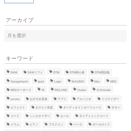
アーカイブ
ア
ー
カ
イ
ブ
キーワード
DAW
DAWソフト
DTM
DTM初心者
DTM用語集
Garageband
ipad
Logic
M-AUDIO
Mac
MIDI
MIDIキーボード
NI
ROLAND
Vtuber
XLN Audio
youmu
おすすめ音楽
アプリ
アルペジオ
イコライザー
エフェクト
オススメ音楽
オーディオインターフェース
ギター
コード
シンセサイザー
セール
ダイアトニックコード
ドラム
ピアノ
プラグイン
ベース
ボーカロイド