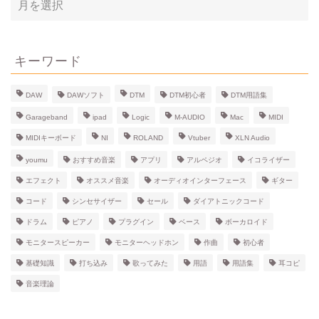
ー
カ
イ
ブ
キーワード
DAW
DAWソフト
DTM
DTM初心者
DTM用語集
Garageband
ipad
Logic
M-AUDIO
Mac
MIDI
MIDIキーボード
NI
ROLAND
Vtuber
XLN Audio
youmu
おすすめ音楽
アプリ
アルペジオ
イコライザー
エフェクト
オススメ音楽
オーディオインターフェース
ギター
コード
シンセサイザー
セール
ダイアトニックコード
ドラム
ピアノ
プラグイン
ベース
ボーカロイド
モニタースピーカー
モニターヘッドホン
作曲
初心者
基礎知識
打ち込み
歌ってみた
用語
用語集
耳コピ
音楽理論