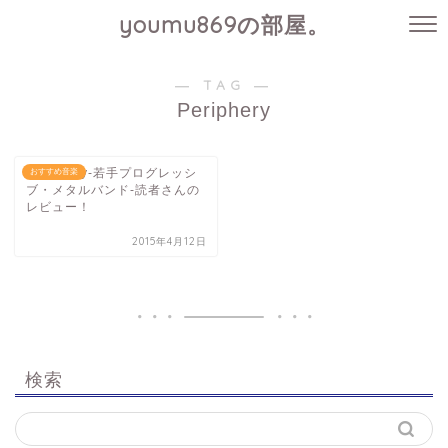
youmu869の部屋。
― TAG ―
Periphery
Periphery-若手プログレッシ
おすすめ音楽
ブ・メタルバンド-読者さんの
レビュー！
2015年4月12日
検索