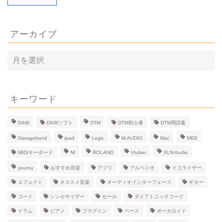
アーカイブ
ア
ー
カ
イ
ブ
キーワード
DAW
DAWソフト
DTM
DTM初心者
DTM用語集
Garageband
ipad
Logic
M-AUDIO
Mac
MIDI
MIDIキーボード
NI
ROLAND
Vtuber
XLN Audio
youmu
おすすめ音楽
アプリ
アルペジオ
イコライザー
エフェクト
オススメ音楽
オーディオインターフェース
ギター
コード
シンセサイザー
セール
ダイアトニックコード
ドラム
ピアノ
プラグイン
ベース
ボーカロイド