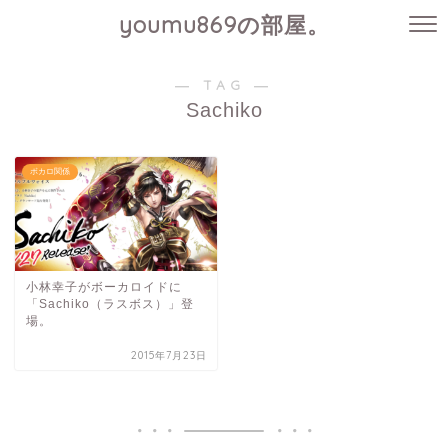
youmu869の部屋。
― TAG ―
Sachiko
ボカロ関係
小林幸子がボーカロイドに
「Sachiko（ラスボス）」登
場。
2015年7月23日