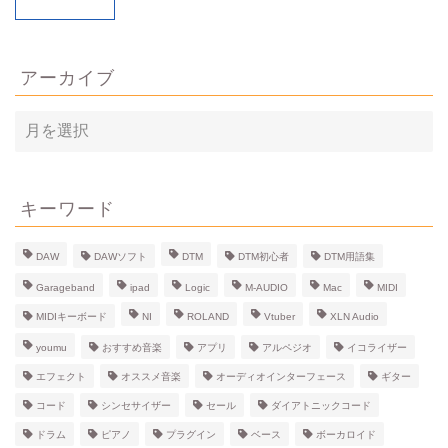
アーカイブ
ア
ー
カ
イ
ブ
キーワード
DAW
DAWソフト
DTM
DTM初心者
DTM用語集
Garageband
ipad
Logic
M-AUDIO
Mac
MIDI
MIDIキーボード
NI
ROLAND
Vtuber
XLN Audio
youmu
おすすめ音楽
アプリ
アルペジオ
イコライザー
エフェクト
オススメ音楽
オーディオインターフェース
ギター
コード
シンセサイザー
セール
ダイアトニックコード
ドラム
ピアノ
プラグイン
ベース
ボーカロイド