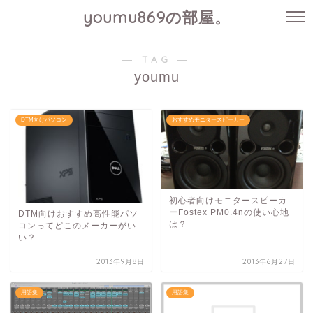
youmu869の部屋。
― TAG ―
youmu
DTM向けパソコン
おすすめモニタースピーカー
初心者向けモニタースピーカ
ーFostex PM0.4nの使い心地
DTM向けおすすめ高性能パソ
は？
コンってどこのメーカーがい
い？
2013年9月8日
2013年6月27日
用語集
用語集