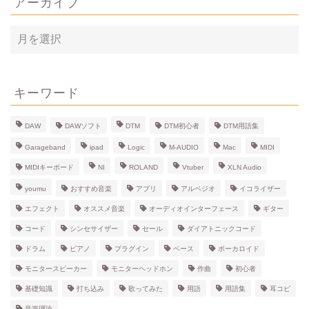
アーカイブ
ア
ー
カ
イ
ブ
キーワード
DAW
DAWソフト
DTM
DTM初心者
DTM用語集
Garageband
ipad
Logic
M-AUDIO
Mac
MIDI
MIDIキーボード
NI
ROLAND
Vtuber
XLN Audio
youmu
おすすめ音楽
アプリ
アルペジオ
イコライザー
エフェクト
オススメ音楽
オーディオインターフェース
ギター
コード
シンセサイザー
セール
ダイアトニックコード
ドラム
ピアノ
プラグイン
ベース
ボーカロイド
モニタースピーカー
モニターヘッドホン
作曲
初心者
基礎知識
打ち込み
歌ってみた
用語
用語集
耳コピ
音楽理論