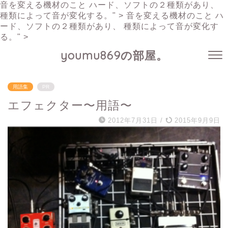
音を変える機材のこと ハード、ソフトの２種類があり、
種類によって音が変化する。" >
音を変える機材のこと ハ
ード、ソフトの２種類があり、 種類によって音が変化す
る。" >
youmu869の部屋。
用語集
PR
エフェクター〜用語〜
2012年7月31日
/
2015年9月9日