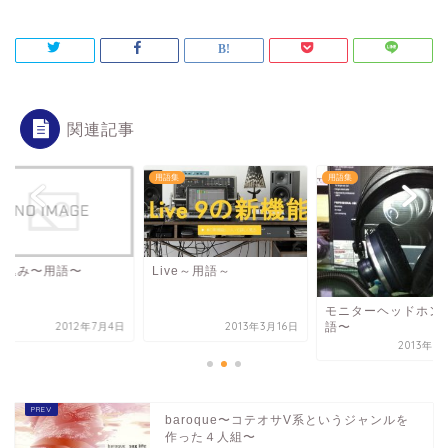
関連記事
集
用語集
用語集
ち込み〜用語〜
Live～用語～
モニターヘッドホン
語〜
2012年7月4日
2013年3月16日
2013年8
baroque〜コテオサV系というジャンルを
作った４人組〜