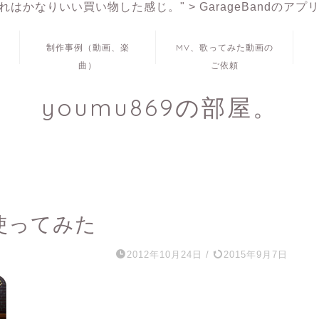
これはかなりいい買い物した感じ。" >
GarageBandの
制作事例（動画、楽
MV、歌ってみた動画の
曲）
ご依頼
youmu869の部屋。
を使ってみた
2012年10月24日
/
2015年9月7日