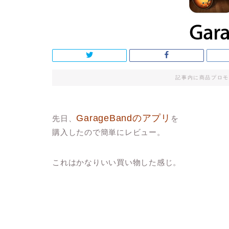
記事内に商品プロモ
GarageBandのアプリ
先日、
を
購入したので簡単にレビュー。
これはかなりいい買い物した感じ。