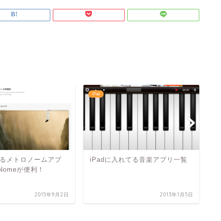
iPad
ア
えるメトロノームアプ
iPadに入れてる音楽アプリ一覧
kNomeが便利！
2015年9月2日
2013年1月5日
音
ホ