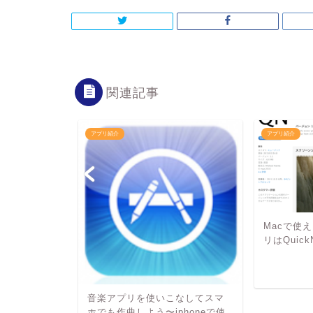
関連記事
アプリ紹介
アプリ紹介
楽アプリ一覧
Macで使
リはQuic
2013年1月5日
音楽アプリを使いこなしてスマ
ホでも作曲しよう〜iphoneで使