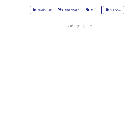
DTM初心者
Garageband
アプリ
打ち込み
スポンサーリンク