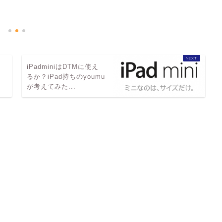
え
iPadminiはDTMに使え
るか？iPad持ちのyoumu
が考えてみた...