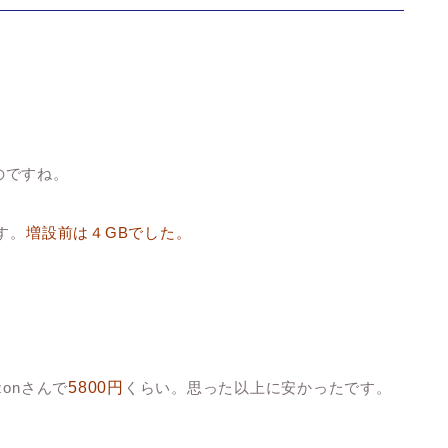
ものですね。
す。
増設前は４GBでした。
onさんで
5800円
くらい。思った以上に安かったです。