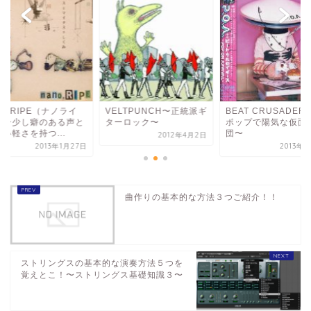
no.RIPE（ナノライ
VELTPUNCH〜正統派ギ
BEAT CRUSADER
）〜少し癖のある声と
ターロック〜
ポップで陽気な仮面
い軽さを持つ...
団〜
2012年4月2日
2013年1月27日
2013年
曲作りの基本的な方法３つご紹介！！
ストリングスの基本的な演奏方法５つを
覚えとこ！〜ストリングス基礎知識３〜