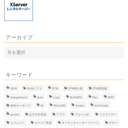
アーカイブ
ア
ー
カ
イ
ブ
キーワード
DAW
DAWソフト
DTM
DTM初心者
DTM用語集
Garageband
ipad
Logic
M-AUDIO
Mac
MIDI
MIDIキーボード
NI
ROLAND
Vtuber
XLN Audio
youmu
おすすめ音楽
アプリ
アルペジオ
イコライザー
エフェクト
オススメ音楽
オーディオインターフェース
ギター