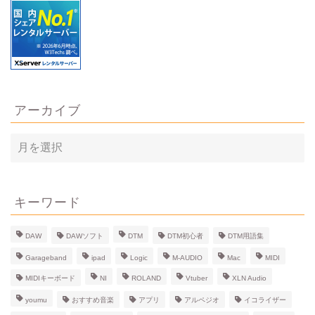
アーカイブ
ア
ー
カ
イ
ブ
キーワード
DAW
DAWソフト
DTM
DTM初心者
DTM用語集
Garageband
ipad
Logic
M-AUDIO
Mac
MIDI
MIDIキーボード
NI
ROLAND
Vtuber
XLN Audio
youmu
おすすめ音楽
アプリ
アルペジオ
イコライザー