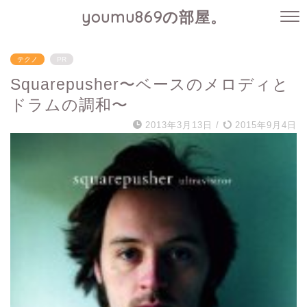
youmu869の部屋。
テクノ
PR
Squarepusher〜ベースのメロディと
ドラムの調和〜
2013年3月13日
/
2015年9月4日