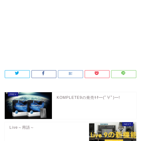
KOMPLETE9の発売ｷﾀ━(ﾟ∀ﾟ)━!
Live～用語～