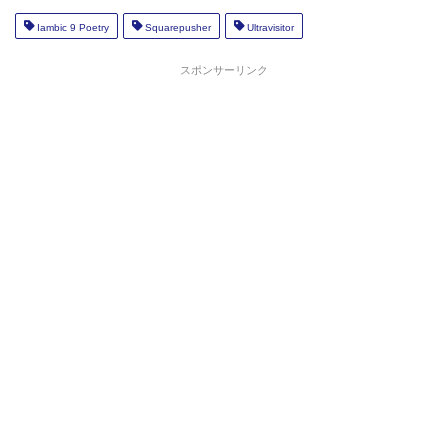
Iambic 9 Poetry
Squarepusher
Ultravisitor
スポンサーリンク