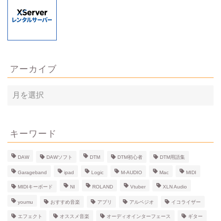
アーカイブ
ア
ー
カ
イ
ブ
キーワード
DAW
DAWソフト
DTM
DTM初心者
DTM用語集
Garageband
ipad
Logic
M-AUDIO
Mac
MIDI
MIDIキーボード
NI
ROLAND
Vtuber
XLN Audio
youmu
おすすめ音楽
アプリ
アルペジオ
イコライザー
エフェクト
オススメ音楽
オーディオインターフェース
ギター