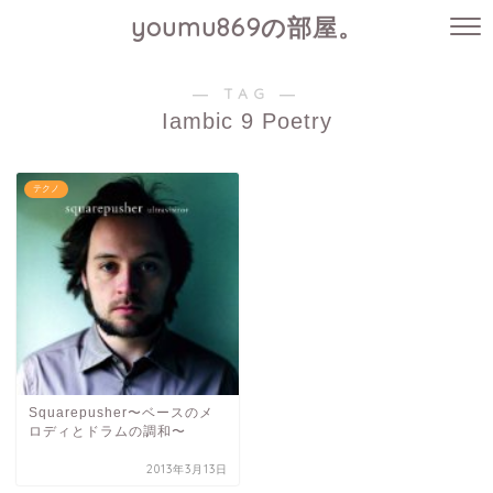
youmu869の部屋。
― TAG ―
Iambic 9 Poetry
テクノ
Squarepusher〜ベースのメ
ロディとドラムの調和〜
2013年3月13日