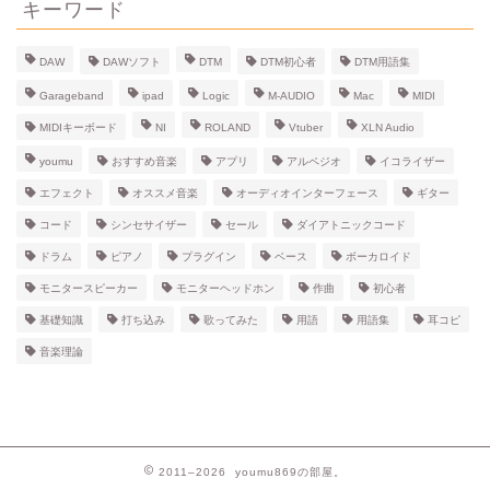
ブ
キーワード
DAW
DAWソフト
DTM
DTM初心者
DTM用語集
Garageband
ipad
Logic
M-AUDIO
Mac
MIDI
MIDIキーボード
NI
ROLAND
Vtuber
XLN Audio
youmu
おすすめ音楽
アプリ
アルペジオ
イコライザー
エフェクト
オススメ音楽
オーディオインターフェース
ギター
コード
シンセサイザー
セール
ダイアトニックコード
ドラム
ピアノ
プラグイン
ベース
ボーカロイド
モニタースピーカー
モニターヘッドホン
作曲
初心者
基礎知識
打ち込み
歌ってみた
用語
用語集
耳コピ
音楽理論
2011–2026 youmu869の部屋。