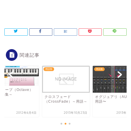
関連記事
集
用語集
用語集
ターブ（Octave）
用語集～
クロスフェード
オグジュアリ（AUX
（CrossFade）～用語～
用語〜
2012年6月4日
2013年10月23日
2013年8