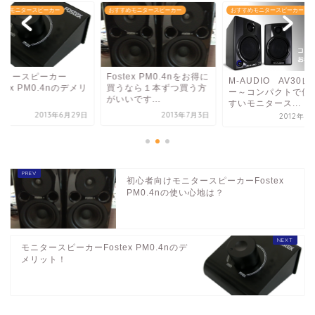
すめモニタースピーカー
おすすめモニタースピーカー
おすすめモニタースピーカー
ニタースピーカー
Fostex PM0.4nをお得に
M-AUDIO AV30
stex PM0.4nのデメリ
買うなら１本ずつ買う方
ー～コンパクトで使
ト！
がいいです...
すいモニタース...
2013年6月29日
2013年7月3日
2012年8
初心者向けモニタースピーカーFostex
PM0.4nの使い心地は？
モニタースピーカーFostex PM0.4nのデ
メリット！