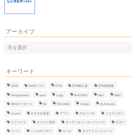
アーカイブ
ア
ー
カ
イ
ブ
キーワード
DAW
DAWソフト
DTM
DTM初心者
DTM用語集
Garageband
ipad
Logic
M-AUDIO
Mac
MIDI
MIDIキーボード
NI
ROLAND
Vtuber
XLN Audio
youmu
おすすめ音楽
アプリ
アルペジオ
イコライザー
エフェクト
オススメ音楽
オーディオインターフェース
ギター
コード
シンセサイザー
セール
ダイアトニックコード