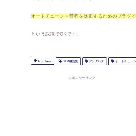
オートチューン＝音程を修正するためのプラグ
という認識でOKです。
AutoTune
DTM用語集
アンタレス
オートチュー
スポンサーリンク