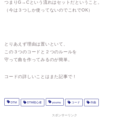
つまりG→Cという流れはセットだということ。
（今は３つしか使ってないのでこれでOK）
とりあえず理由は置いといて、
この３つのコードと２つのルールを
守って曲を作ってみるのが簡単。
コードの詳しいことはまた記事で！
DTM
DTM初心者
youmu
コード
作曲
スポンサーリンク