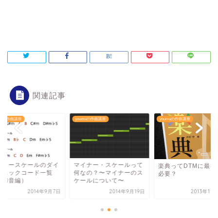
関連記事
umuの作曲講座
youmuの作曲講座
youmuの作曲講座
ジャースケールのダイ
マイナー・スケールって
楽典ってDTMに最初
トニックコード一覧
何なの？〜マイナーのス
必要？
３和音編）
ケールについて〜
2014年9月7日
2014年9月19日
2013年11