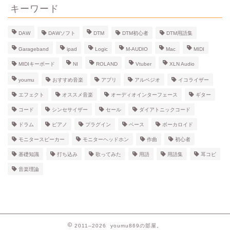
ブ
キーワード
DAW
DAWソフト
DTM
DTM初心者
DTM用語集
Garageband
ipad
Logic
M-AUDIO
Mac
MIDI
MIDIキーボード
NI
ROLAND
Vtuber
XLN Audio
youmu
おすすめ音楽
アプリ
アルペジオ
イコライザー
エフェクト
オススメ音楽
オーディオインターフェース
ギター
コード
シンセサイザー
セール
ダイアトニックコード
ドラム
ピアノ
プラグイン
ベース
ボーカロイド
モニタースピーカー
モニターヘッドホン
作曲
初心者
基礎知識
打ち込み
歌ってみた
用語
用語集
耳コピ
音楽理論
2011–2026 youmu869の部屋。