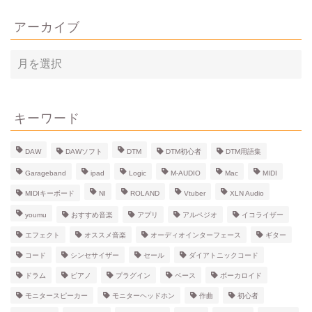
アーカイブ
ア
ー
カ
イ
ブ
キーワード
DAW
DAWソフト
DTM
DTM初心者
DTM用語集
Garageband
ipad
Logic
M-AUDIO
Mac
MIDI
MIDIキーボード
NI
ROLAND
Vtuber
XLN Audio
youmu
おすすめ音楽
アプリ
アルペジオ
イコライザー
エフェクト
オススメ音楽
オーディオインターフェース
ギター
コード
シンセサイザー
セール
ダイアトニックコード
ドラム
ピアノ
プラグイン
ベース
ボーカロイド
モニタースピーカー
モニターヘッドホン
作曲
初心者