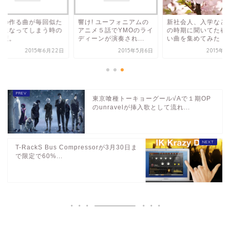
分の作る曲が毎回似た
響け! ユーフォニアムの
新社会人、入学など
じになってしまう時の
アニメ５話でYMOのライ
の時期に聞いてた春
決策。
ディーンが演奏され...
い曲を集めてみた！
2015年6月22日
2015年5月6日
2015年4
東京喰種トーキョーグール√Aで１期OP
のunravelが挿入歌として流れ...
T-RackS Bus Compressorが3月30日ま
で限定で60%...