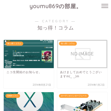
youmu869の部屋。
― CATEGORY ―
知っ得！コラム
知っ得！コラム
知っ得！コラム
ニコ生開始のお知らせ。
あけましておめでとうござい
ますm(_ _)m
2014年8月21日
2014年1月2日
DAWソフト
オーディオインターフェース