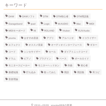
ブ
キーワード
DAW
DAWソフト
DTM
DTM初心者
DTM用語集
Garageband
ipad
Logic
M-AUDIO
Mac
MIDI
MIDIキーボード
NI
ROLAND
Vtuber
XLN Audio
youmu
おすすめ音楽
アプリ
アルペジオ
イコライザー
エフェクト
オススメ音楽
オーディオインターフェース
ギター
コード
シンセサイザー
セール
ダイアトニックコード
ドラム
ピアノ
プラグイン
ベース
ボーカロイド
モニタースピーカー
モニターヘッドホン
作曲
初心者
基礎知識
打ち込み
歌ってみた
用語
用語集
耳コピ
音楽理論
2011–2026 youmu869の部屋。