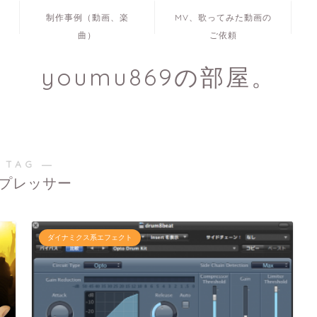
制作事例（動画、楽
MV、歌ってみた動画の
曲）
ご依頼
youmu869の部屋。
 TAG ―
プレッサー
ダイナミクス系エフェクト