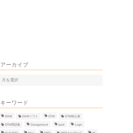
アーカイブ
ア
ー
カ
イ
キーワード
ブ
DAW
DAWソフト
DTM
DTM初心者
DTM用語集
Garageband
ipad
Logic
M-AUDIO
Mac
MIDI
MIDIキーボード
NI