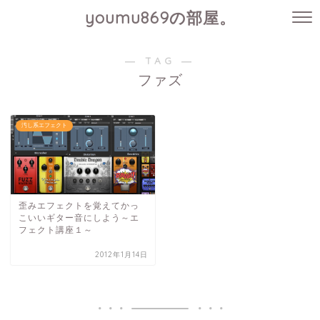
youmu869の部屋。
― TAG ―
ファズ
汚し系エフェクト
歪みエフェクトを覚えてかっ
こいいギター音にしよう～エ
フェクト講座１～
2012年1月14日