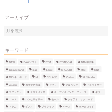
アーカイブ
ア
ー
カ
イ
ブ
キーワード
DAW
DAWソフト
DTM
DTM初心者
DTM用語集
Garageband
ipad
Logic
M-AUDIO
Mac
MIDI
MIDIキーボード
NI
ROLAND
Vtuber
XLN Audio
youmu
おすすめ音楽
アプリ
アルペジオ
イコライザー
エフェクト
オススメ音楽
オーディオインターフェース
ギター
コード
シンセサイザー
セール
ダイアトニックコード
ドラム
ピアノ
プラグイン
ベース
ボーカロイド