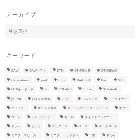
アーカイブ
ア
ー
カ
イ
ブ
キーワード
DAW
DAWソフト
DTM
DTM初心者
DTM用語集
Garageband
ipad
Logic
M-AUDIO
Mac
MIDI
MIDIキーボード
NI
ROLAND
Vtuber
XLN Audio
youmu
おすすめ音楽
アプリ
アルペジオ
イコライザー
エフェクト
オススメ音楽
オーディオインターフェース
ギター
コード
シンセサイザー
セール
ダイアトニックコード
ドラム
ピアノ
プラグイン
ベース
ボーカロイド
モニタースピーカー
モニターヘッドホン
作曲
初心者