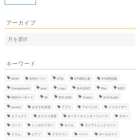
アーカイブ
ア
ー
カ
イ
ブ
キーワード
DAW
DAWソフト
DTM
DTM初心者
DTM用語集
Garageband
ipad
Logic
M-AUDIO
Mac
MIDI
MIDIキーボード
NI
ROLAND
Vtuber
XLN Audio
youmu
おすすめ音楽
アプリ
アルペジオ
イコライザー
エフェクト
オススメ音楽
オーディオインターフェース
ギター
コード
シンセサイザー
セール
ダイアトニックコード
ドラム
ピアノ
プラグイン
ベース
ボーカロイド