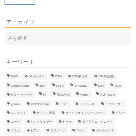
アーカイブ
ア
ー
カ
イ
ブ
キーワード
DAW
DAWソフト
DTM
DTM初心者
DTM用語集
Garageband
ipad
Logic
M-AUDIO
Mac
MIDI
MIDIキーボード
NI
ROLAND
Vtuber
XLN Audio
youmu
おすすめ音楽
アプリ
アルペジオ
イコライザー
エフェクト
オススメ音楽
オーディオインターフェース
ギター
コード
シンセサイザー
セール
ダイアトニックコード
ドラム
ピアノ
プラグイン
ベース
ボーカロイド