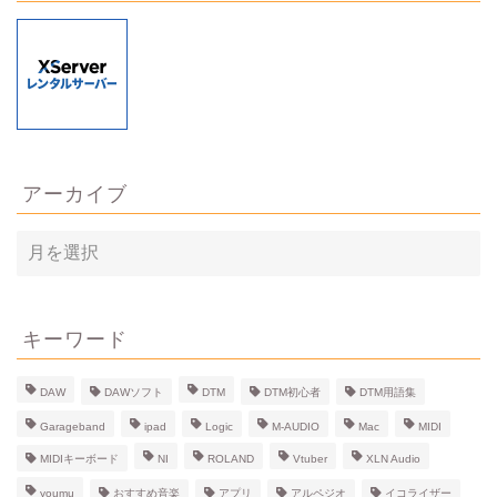
アーカイブ
ア
ー
カ
イ
ブ
キーワード
DAW
DAWソフト
DTM
DTM初心者
DTM用語集
Garageband
ipad
Logic
M-AUDIO
Mac
MIDI
MIDIキーボード
NI
ROLAND
Vtuber
XLN Audio
youmu
おすすめ音楽
アプリ
アルペジオ
イコライザー