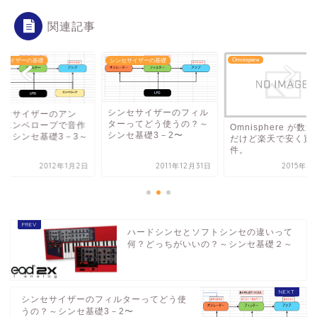
関連記事
Omnispere
シンセサイザーの基礎
シンセサイザーの基礎
シンセサイザーのフィル
シンセサイザーの
ターってどう使うの？～
プ、エンベロープ
Omnisphere が数量限定
シンセ基礎3－2〜
り！～シンセ基礎
だけど楽天で安く買えた
件。
2011年12月31日
2015年5月10日
201
ハードシンセとソフトシンセの違いって
何？どっちがいいの？～シンセ基礎２～
シンセサイザーのフィルターってどう使
うの？～シンセ基礎3－2〜