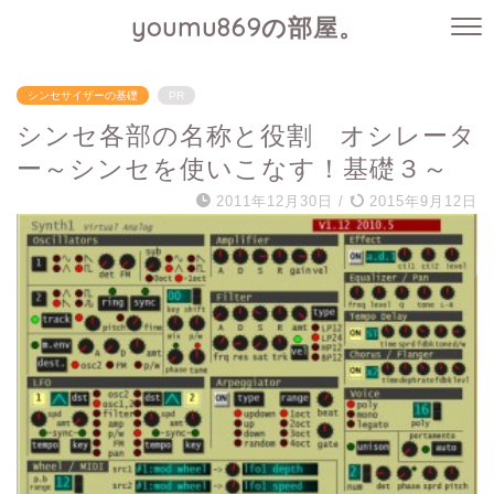
youmu869の部屋。
シンセサイザーの基礎
PR
シンセ各部の名称と役割 オシレータ
ー～シンセを使いこなす！基礎３～
2011年12月30日
/
2015年9月12日