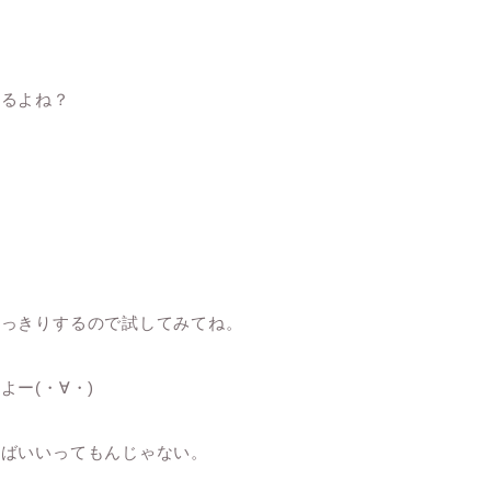
いるよね？
。
はっきりするので試してみてね。
ー(・∀・)
せばいいってもんじゃない。