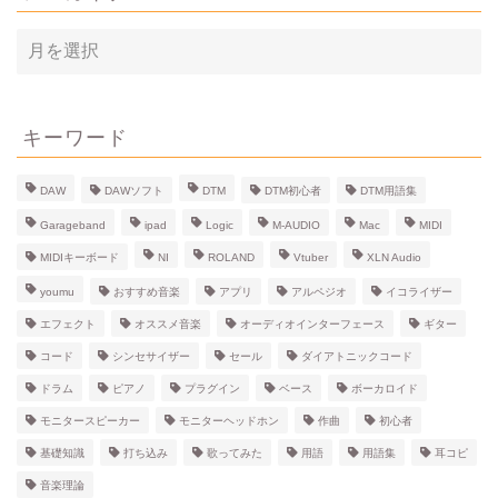
ア
ー
カ
イ
ブ
キーワード
DAW
DAWソフト
DTM
DTM初心者
DTM用語集
Garageband
ipad
Logic
M-AUDIO
Mac
MIDI
MIDIキーボード
NI
ROLAND
Vtuber
XLN Audio
youmu
おすすめ音楽
アプリ
アルペジオ
イコライザー
エフェクト
オススメ音楽
オーディオインターフェース
ギター
コード
シンセサイザー
セール
ダイアトニックコード
ドラム
ピアノ
プラグイン
ベース
ボーカロイド
モニタースピーカー
モニターヘッドホン
作曲
初心者
基礎知識
打ち込み
歌ってみた
用語
用語集
耳コピ
音楽理論