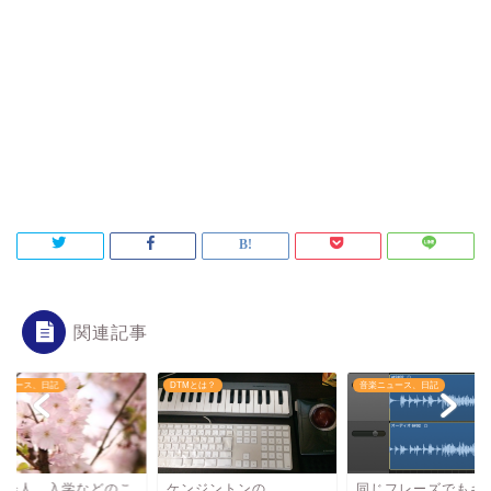
関連記事
Mとは？
音楽ニュース、日記
音楽ニュース、日記
ンジントンの
同じフレーズでもギター
新社会人、入学など