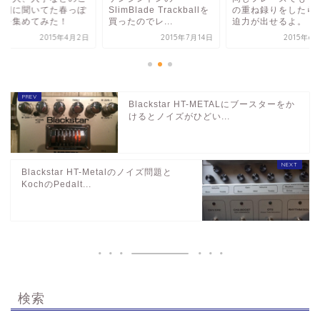
mBlade Trackballを
の重ね録りをしたら曲に
の時期に聞いてた春
たのでレ...
迫力が出せるよ。
い曲を集めてみた！
2015年7月14日
2015年6月12日
2015年
Blackstar HT-METALにブースターをか
けるとノイズがひどい...
Blackstar HT-Metalのノイズ問題と
KochのPedalt...
検索