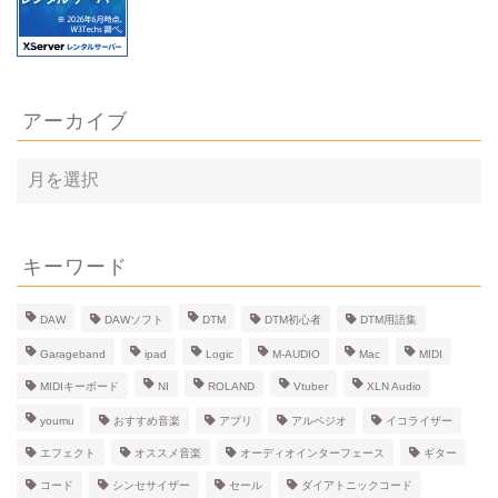
アーカイブ
ア
ー
カ
イ
ブ
キーワード
DAW
DAWソフト
DTM
DTM初心者
DTM用語集
Garageband
ipad
Logic
M-AUDIO
Mac
MIDI
MIDIキーボード
NI
ROLAND
Vtuber
XLN Audio
youmu
おすすめ音楽
アプリ
アルペジオ
イコライザー
エフェクト
オススメ音楽
オーディオインターフェース
ギター
コード
シンセサイザー
セール
ダイアトニックコード