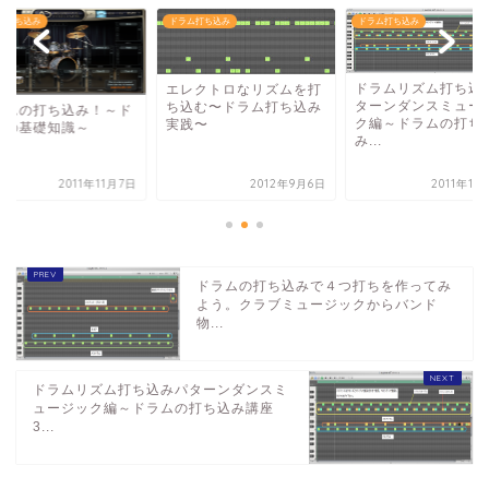
ム打ち込み
ドラム打ち込み
ドラム打ち込み
ドラムリズム打ち込みパ
レクトロなリズムを打
ターンダンスミュージッ
込む〜ドラム打ち込み
ドラムの打ち込み！
ク編～ドラムの打ち込
践〜
ラムの基礎知識～
み...
2012年9月6日
2011年11月14日
2011年1
ドラムの打ち込みで４つ打ちを作ってみ
よう。クラブミュージックからバンド
物...
ドラムリズム打ち込みパターンダンスミ
ュージック編～ドラムの打ち込み講座
3...