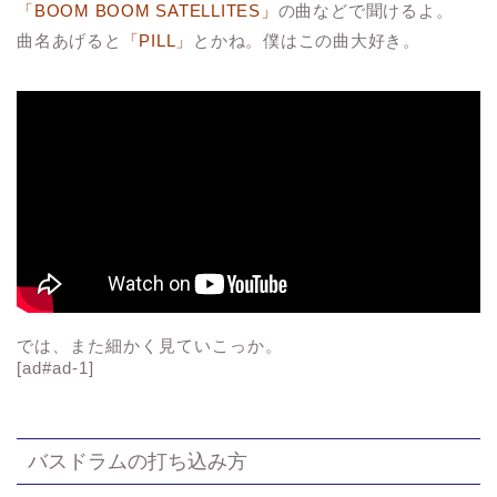
「BOOM BOOM SATELLITES」
の曲などで聞けるよ。
曲名あげると
「PILL」
とかね。僕はこの曲大好き。
では、また細かく見ていこっか。
[ad#ad-1]
バスドラムの打ち込み方