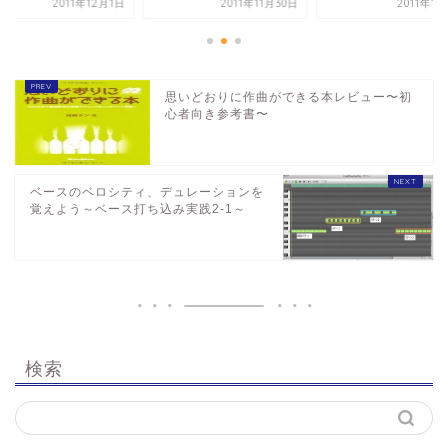
2011年12月1日
2011年11月30日
2011年1
思いどおりに作曲ができる本レビュー〜初
心者向き参考書〜
ベースのベロシティ、デュレーションを
覚えよう～ベース打ち込み実践2-1～
検索