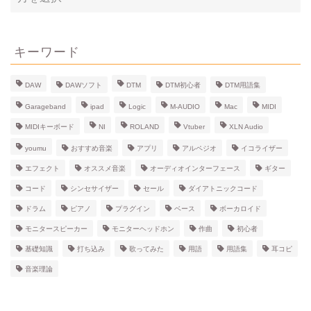
ー
カ
イ
ブ
キーワード
DAW
DAWソフト
DTM
DTM初心者
DTM用語集
Garageband
ipad
Logic
M-AUDIO
Mac
MIDI
MIDIキーボード
NI
ROLAND
Vtuber
XLN Audio
youmu
おすすめ音楽
アプリ
アルペジオ
イコライザー
エフェクト
オススメ音楽
オーディオインターフェース
ギター
コード
シンセサイザー
セール
ダイアトニックコード
ドラム
ピアノ
プラグイン
ベース
ボーカロイド
モニタースピーカー
モニターヘッドホン
作曲
初心者
基礎知識
打ち込み
歌ってみた
用語
用語集
耳コピ
音楽理論