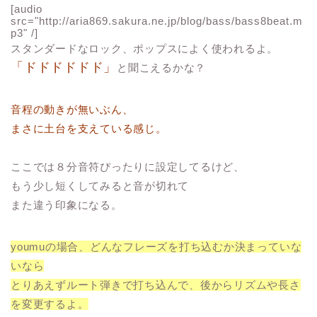
[audio
src="http://aria869.sakura.ne.jp/blog/bass/bass8beat.m
p3" /]
スタンダードなロック、ポップスによく使われるよ。
「ドドドドドド」
と聞こえるかな？
音程の動きが無いぶん、
まさに土台を支えている感じ。
ここでは８分音符ぴったりに設定してるけど、
もう少し短くしてみると音が切れて
また違う印象になる。
youmuの場合、どんなフレーズを打ち込むか決まっていな
いなら
とりあえずルート弾きで打ち込んで、後からリズムや長さ
を変更するよ。