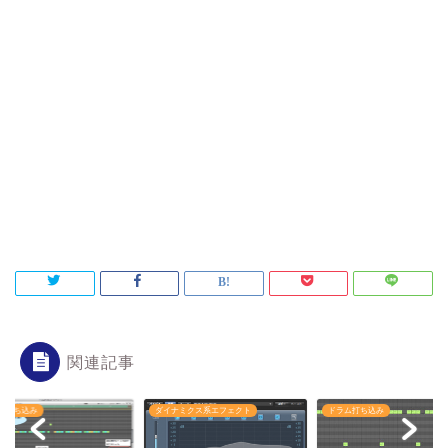
関連記事
ム打ち込み
ダイナミクス系エフェクト
ドラム打ち込み