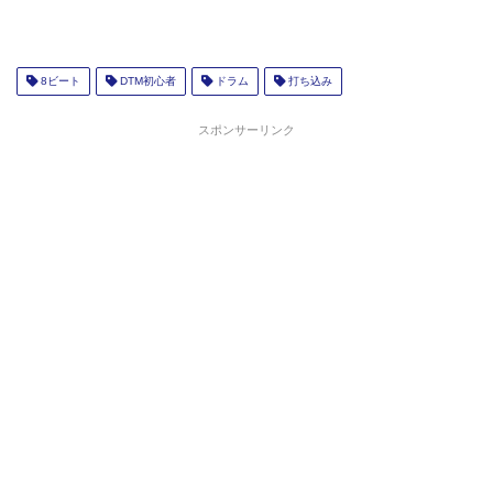
8ビート
DTM初心者
ドラム
打ち込み
スポンサーリンク