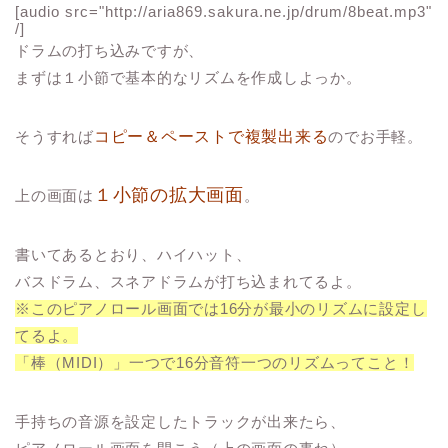
[audio src="http://aria869.sakura.ne.jp/drum/8beat.mp3"
/]
ドラムの打ち込みですが、
まずは１小節で基本的なリズムを作成しよっか。
そうすれば
コピー＆ペーストで複製出来る
のでお手軽。
１小節の拡大画面
上の画面は
。
書いてあるとおり、ハイハット、
バスドラム、スネアドラムが打ち込まれてるよ。
※このピアノロール画面では16分が最小のリズムに設定し
てるよ。
「棒（MIDI）」一つで16分音符一つのリズムってこと！
手持ちの音源を設定したトラックが出来たら、