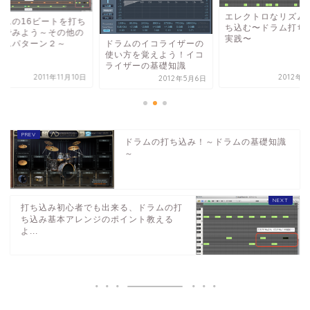
エレクトロなリズム
ラムの16ビートを打ち
ち込む〜ドラム打ち
んでみよう～その他の
実践〜
ドラムのイコライザーの
ズムパターン２～
使い方を覚えよう！イコ
ライザーの基礎知識
2011年11月10日
2012年9
2012年5月6日
ドラムの打ち込み！～ドラムの基礎知識
～
打ち込み初心者でも出来る、ドラムの打
ち込み基本アレンジのポイント教える
よ...