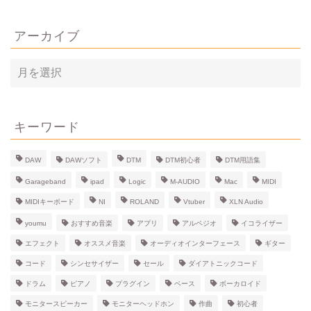
アーカイブ
ア
ー
カ
イ
ブ
キーワード
DAW
DAWソフト
DTM
DTM初心者
DTM用語集
Garageband
ipad
Logic
M-AUDIO
Mac
MIDI
MIDIキーボード
NI
ROLAND
Vtuber
XLN Audio
youmu
おすすめ音楽
アプリ
アルペジオ
イコライザー
エフェクト
オススメ音楽
オーディオインターフェース
ギター
コード
シンセサイザー
セール
ダイアトニックコード
ドラム
ピアノ
プラグイン
ベース
ボーカロイド
モニタースピーカー
モニターヘッドホン
作曲
初心者