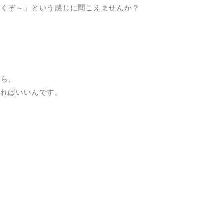
いくぞ～」という感じに聞こえませんか？
なら、
げればいいんです。
で
は