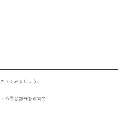
化させてみましょう。
ットの同じ部分を
連続
で
。