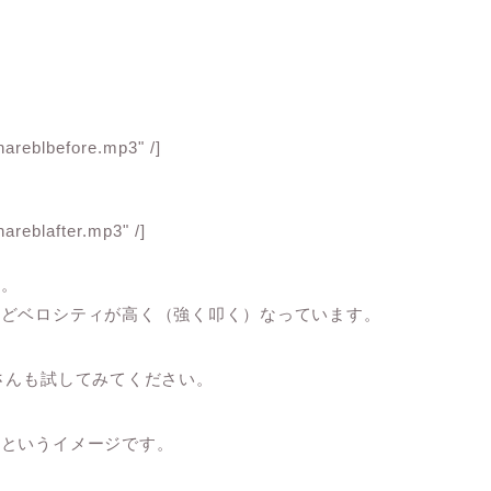
nareblbefore.mp3" /]
nareblafter.mp3" /]
す。
ほどベロシティが高く（強く叩く）なっています。
さんも試してみてください。
くというイメージです。