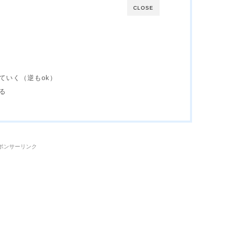
CLOSE
ていく（逆もok）
る
ポンサーリンク